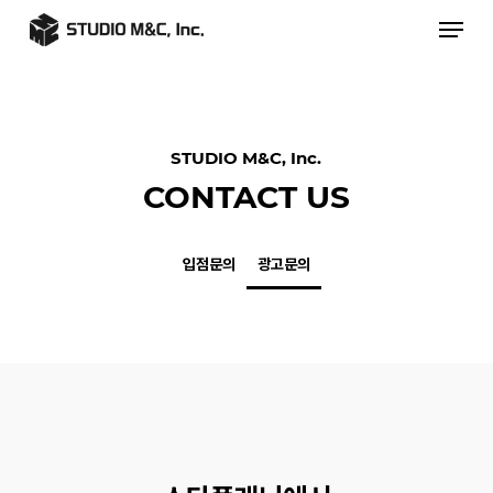
Skip
Men
to
main
content
STUDIO M&C, Inc.
CONTACT US
입점문의
광고문의